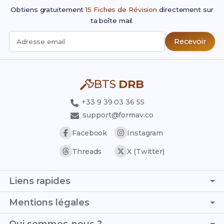
Obtiens gratuitement
15 Fiches de Révision
directement sur
ta boîte mail.
Recevoir
Adresse email
BTS
DRB
+33 9 39 03 36 55
support@formav.co
Facebook
Instagram
Threads
X (Twitter)
Liens rapides
Page d'accueil
Mentions légales
Simulateur de notes
C.G.V. - C.G.U.