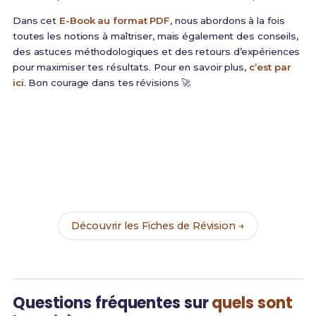
Dans cet
E-Book au format PDF
, nous abordons à la fois
toutes les notions à maîtriser, mais également des conseils,
des astuces méthodologiques et des retours d’expériences
pour maximiser tes résultats. Pour en savoir plus,
c’est par
ici
. Bon courage dans tes révisions 🚀
Prêt(e) à réussir ton examen ?
Révise efficacement avec nos
103 Fiches de
Révision
pour le BTS DRB et maximise tes chances
de réussite !
Découvrir les Fiches de Révision →
Questions fréquentes sur
quels sont