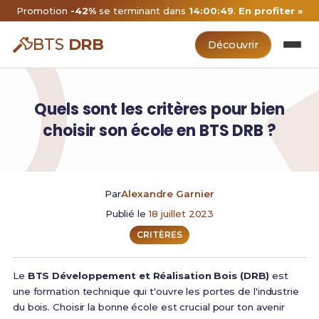
Promotion
-42%
se terminant dans
14:00:49
.
En profiter »
BTS
DRB
Découvrir
Quels sont les critères pour bien
choisir son école en BTS DRB ?
Par
Alexandre Garnier
Publié le
18 juillet 2023
CRITÈRES
Le
BTS Développement et Réalisation Bois (DRB)
est
une formation technique qui t'ouvre les portes de l'industrie
du bois. Choisir la bonne école est crucial pour ton avenir