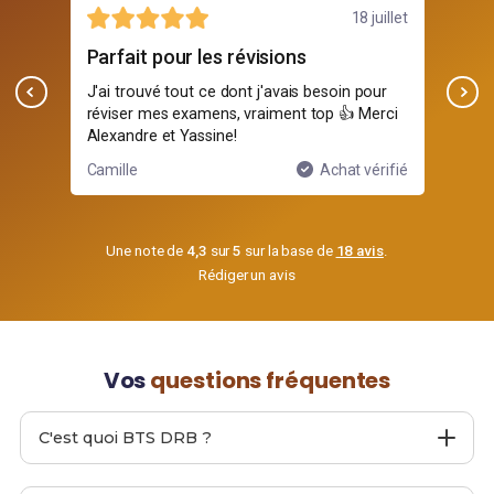
18 juillet
s révisions
Assez général
 dont j'avais besoin pour
Les fiches couvrent les bases mais
ns, vraiment top 👍 Merci
détails techniques, c'était un peu jus
ne!
Achat vérifié
Lucas
A
Une note de
4,3
sur
5
sur la base de
18 avis
.
Rédiger un avis
Vos
questions fréquentes
C'est quoi BTS DRB ?
BTS DRB
est un site web proposant
103 Fiches de