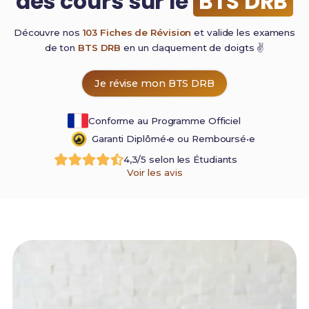
des cours sur le
BTS DRB
Découvre nos
103 Fiches de Révision
et valide les examens
de ton
BTS DRB
en un claquement de
doigts ✌️
Je révise mon BTS DRB
Conforme au Programme Officiel
Garanti Diplômé•e ou Remboursé•e
4,3/5 selon les Étudiants
Voir les avis