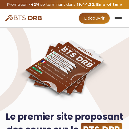
Promotion
-42%
se terminant dans
19:44:31
.
En profiter »
BTS
DRB
Découvrir
Le premier site proposant