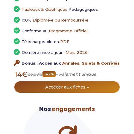
Tableaux & Graphiques
Pédagogiques
100%
Diplômé•e ou Remboursé•e
Conforme au
Programme Officiel
Téléchargeable en
PDF
Dernière mise à jour :
Mars 2026
Bonus : Accès aux
Annales, Sujets & Corrigés
14€
23,99€
– Paiement unique
-42%
Accéder aux fiches »
Nos
engagements