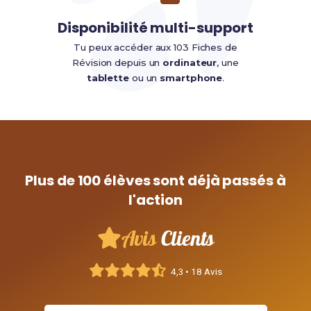
Disponibilité multi-support
Tu peux accéder aux 103 Fiches de
Révision depuis un
ordinateur
, une
tablette
ou un
smartphone
.
Plus de 100 élèves sont déjà passés à
l'action
Avis
Clients
4,3 • 18 Avis